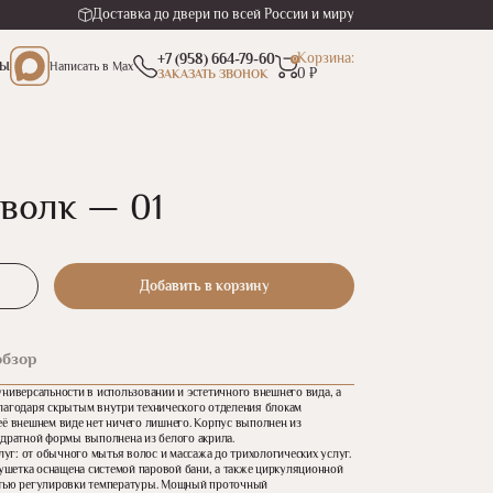
Доставка до двери по всей России и миру
Корзина:
+7 (958) 664-79-60
0
ТЫ
Написать
в Max
0 ₽
ЗАКАЗАТЬ ЗВОНОК
волк — 01
Добавить в корзину
обзор
универсальности в использовании и эстетичного внешнего вида, а
лагодаря скрытым внутри технического отделения блокам
её внешнем виде нет ничего лишнего. Корпус выполнен из
адратной формы выполнена из белого акрила.
г: от обычного мытья волос и массажа до трихологических услуг.
шетка оснащена системой паровой бани, а также циркуляционной
стью регулировки температуры. Мощный проточный