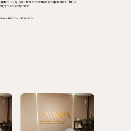
гревать воду даже при отсутствии центрального ГВС, а
оцедуры ещё удобнее.
льным блоком-люверсом;