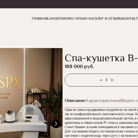
ГЛАВНАЯ
КАТАЛОГ
БИЗНЕС-ПЛАН
О НАС
БЛОГ И ОТЗЫВЫ
КОНТАК
Спа-кушетка В-
188 000
руб.
Количество
товара
Спа-
кушетка
Описание
Характеристики
Видео-
В-
волк
Одна из самых продаваемых моделей из-за своей 
-
так же комфортабельного анатомического ложе. Б
01
циркуляционной и водонагревательной систем, в 
древесины и обшит кожей PU класса, раковина кв
Станет Вашим лучшим помощником в оказании услу
Для улучшения общего состояния кожи головы ку
системой с подачей воды через дугу с возможно