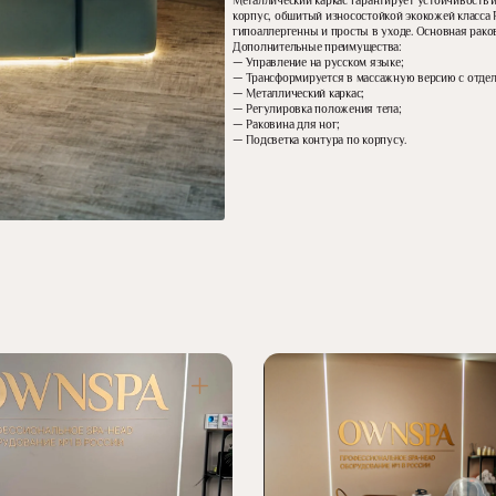
Металлический каркас гарантирует устойчивость 
корпус, обшитый износостойкой экокожей класса 
-
гипоаллергенны и просты в уходе. Основная рако
18
Дополнительные преимущества:
— Управление на русском языке;
— Трансформируется в массажную версию с отде
— Металлический каркас;
— Регулировка положения тела;
— Раковина для ног;
— Подсветка контура по корпусу.