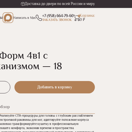
Доставка до двери по всей России и миру
Корзина:
+7 (958) 664-79-60
0
ТЫ
Написать
в Max
0 ₽
ЗАКАЗАТЬ ЗВОНОК
Форм 4в1 с
анизмом — 18
Добавить в корзину
обзор
Реализуйте СПА-процедуры для головы с глубоким расслаблением
 встроенной раковины для ног, адаптируйте положение корпуса
гновенно трансформируйте кушетку в профессиональную
вашего комфорта, экономии времени и пространства.