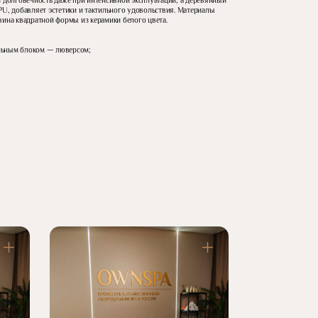
и долговечность даже при интенсивной эксплуатации, а деревянный
PU, добавляет эстетики и тактильного удовольствия. Материалы
вина квадратной формы из керамики белого цвета.
льным блоком — люверсом;