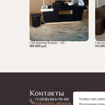
Спа-кушетка В-волк — 02
Спа-ку
188 000 руб.
143 000
Контакты
Навиг
Чтобы сайт рабо
+7 (958) 664-79-60
ГЛАВНАЯ
ЗАКАЗАТЬ ЗВОНОК
КАТАЛОГ
Продолжая польз