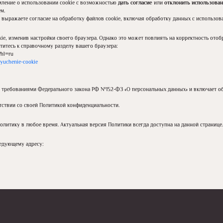
мление о использовании cookie с возможностью
дать согласие
или
отклонить использова
м.
выражаете согласие на обработку файлов cookie, включая обработку данных с использов
e, изменив настройки своего браузера. Однако это может повлиять на корректность отоб
титесь к справочному разделу вашего браузера:
?hl=ru
lyuchenie-cookie
с требованиями Федерального закона РФ №152-ФЗ «О персональных данных» и включает о
ствии со своей Политикой конфиденциальности.
литику в любое время. Актуальная версия Политики всегда доступна на данной странице.
ледующему адресу: