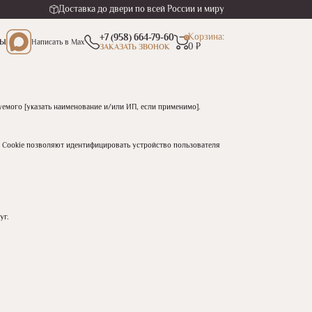
Доставка до двери по всей России и миру
Корзина:
+7 (958) 664-79-60
0
ТЫ
Написать
в Max
0 ₽
ЗАКАЗАТЬ ЗВОНОК
уемого [указать наименование и/или ИП, если применимо].
а. Cookie позволяют идентифицировать устройство пользователя
уг.