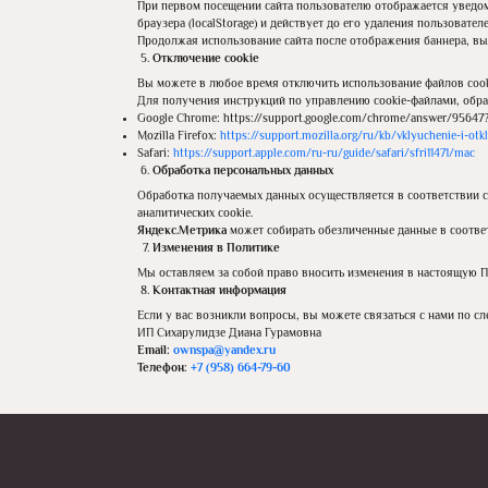
При первом посещении сайта пользователю отображается уведо
браузера (localStorage) и действует до его удаления пользователе
Продолжая использование сайта после отображения баннера, вы 
Отключение cookie
Вы можете в любое время отключить использование файлов cooki
Для получения инструкций по управлению cookie-файлами, обра
Google Chrome: https://support.google.com/chrome/answer/95647
Mozilla Firefox:
https://support.mozilla.org/ru/kb/vklyuchenie-i-otk
Safari:
https://support.apple.com/ru-ru/guide/safari/sfri11471/mac
Обработка персональных данных
Обработка получаемых данных осуществляется в соответствии 
аналитических cookie.
Яндекс.Метрика
может собирать обезличенные данные в соответ
Изменения в Политике
Мы оставляем за собой право вносить изменения в настоящую По
Контактная информация
Если у вас возникли вопросы, вы можете связаться с нами по с
ИП Сихарулидзе Диана Гурамовна
Email
:
ownspa
@yandex
.ru
Телефон:
+7 (958) 664-79-60