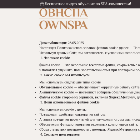
Бесплатное видео обучение по SPA-комплексам!
Дата публикации:
28.05.2025
Настоящая Политика использования файлов cookie (далее — Полит
Используя данный Сайт, вы соглашаетесь с условиями использов
Что такое cookie
Файлы cookie — это небольшие текстовые файлы, сохраняемые бр
и помогают улучшить пользовательский опыт при повторном пос
Какие cookie
мы используем
Мы используем следующие типы cookie:
Обязательные cookie
— обеспечивают корректную работу сайта (н
Аналитические cookie
— позволяют собирать обезличенные данн
Файлы cookie
сторонних сервисов
, включая
Яндекс.Метрику
, д
Цели использования файлов cookie
Мы используем cookie с целью:
Повышения удобства пользования сайтом;
Анализа поведения посетителей для улучшения структуры и сод
Обеспечения функционирования отдельных компонентов сайта;
Сбора статистики посещаемости с помощью
Яндекс.Метрики
(в с
Согласие пользователя