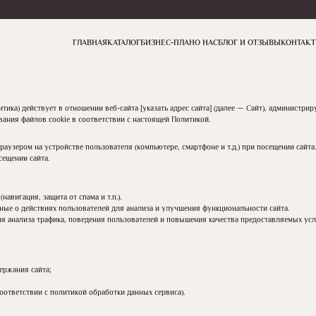
ГЛАВНАЯ
КАТАЛОГ
БИЗНЕС-ПЛАН
О НАС
БЛОГ И ОТЗЫВЫ
КОНТАК
ика) действует в отношении веб-сайта [указать адрес сайта] (далее — Сайт), администрир
ания файлов cookie в соответствии с настоящей Политикой.
аузером на устройстве пользователя (компьютере, смартфоне и т.д.) при посещении сайт
ещении сайта.
авигация, защита от спама и т.п.).
ые о действиях пользователей для анализа и улучшения функциональности сайта.
ля анализа трафика, поведения пользователей и повышения качества предоставляемых усл
ержания сайта;
оответствии с политикой обработки данных сервиса).