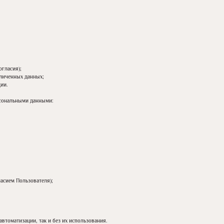
огласия);
зличенных данных;
ии.
рсональными данными:
асием Пользователя);
втоматизации, так и без их использования.