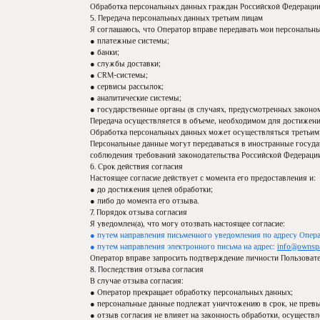
Обработка персональных данных граждан Российской Федерации
5. Передача персональных данных третьим лицам
Я соглашаюсь, что Оператор вправе передавать мои персональны
● платежные системы;
● банки;
● службы доставки;
● CRM-системы;
● сервисы рассылок;
● аналитические системы;
● государственные органы (в случаях, предусмотренных законом
Передача осуществляется в объеме, необходимом для достижени
Обработка персональных данных может осуществляться третьим
Персональные данные могут передаваться в иностранные госуда
соблюдения требований законодательства Российской Федерации
6. Срок действия согласия
Настоящее согласие действует с момента его предоставления и:
● до достижения целей обработки;
● либо до момента его отзыва.
7. Порядок отзыва согласия
Я уведомлен(а), что могу отозвать настоящее согласие:
● путем направления письменного уведомления по адресу Опера
● путем направления электронного письма на адрес:
info@ownspa
Оператор вправе запросить подтверждение личности Пользовате
8. Последствия отзыва согласия
В случае отзыва согласия:
● Оператор прекращает обработку персональных данных;
● персональные данные подлежат уничтожению в срок, не превы
● отзыв согласия не влияет на законность обработки, осуществл