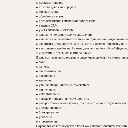
● доставка товаров;
● возврат денежных средств;
● связь со мной;
● обработка заявок;
● предоставление клиентской поддержки;
● ведение CRM;
● учет клиентов и заказов;
● направление сервисных уведомлений;
● направление рекламных сообщений (при наличии отдельного с
● аналитика и улучшение работы сайта, включая обработку обе
● выполнение требований законодательства Российской Федерац
4. Действия с персональными данными
Я даю согласие на совершение следующих действий с моими пе
● сбор;
● запись;
● систематизация;
● накопление;
● хранение;
● уточнение (обновление, изменение);
● извлечение;
● использование;
● передачу (предоставление, доступ);
● распространение (в случаях, предусмотренных отдельным согл
● обезличивание;
● блокирование;
● удаление;
● уничтожение.
Обработка может осуществляться как с использованием средств а