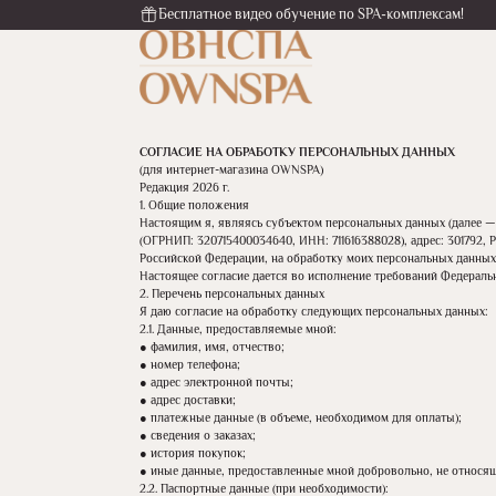
Бесплатное видео обучение по SPA-комплексам!
СОГЛАСИЕ НА ОБРАБОТКУ ПЕРСОНАЛЬНЫХ ДАННЫХ
(для интернет-магазина OWNSPA)
Редакция 2026 г.
1. Общие положения
Настоящим я, являясь субъектом персональных данных (далее —
(ОГРНИП: 320715400034640, ИНН: 711616388028), адрес: 301792,
Российской Федерации, на обработку моих персональных данных
Настоящее согласие дается во исполнение требований Федераль
2. Перечень персональных данных
Я даю согласие на обработку следующих персональных данных:
2.1. Данные, предоставляемые мной:
● фамилия, имя, отчество;
● номер телефона;
● адрес электронной почты;
● адрес доставки;
● платежные данные (в объеме, необходимом для оплаты);
● сведения о заказах;
● история покупок;
● иные данные, предоставленные мной добровольно, не относящ
2.2. Паспортные данные (при необходимости):