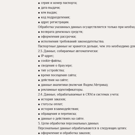
● серия и номер паспорта;
● дата выдачи;
● кем выдан;
● код подразделения;
● адрес регистрации.
Обработка указанных данных осуществляется только при необхо
● возврата денежных средств;
● оформления рассрочки;
● исполнения требований законодательства.
Паспортные данные не хранятся дольше, чем это необходимо для
2.3. Данные, собираемые автоматически:
● IP-адрес;
● cookie-файлы;
● сведения о браузере;
● тип устройства;
● время посещения сайта;
● действия на сайте;
● данные аналитики (включая Яндекс.Метрика);
● рекламные идентификаторы.
2.4. Данные, обрабатываемые в CRM и системах учета:
● история заказов;
● статусы оплат;
● история взаимодействия;
● обращения и переписка;
● данные о действиях на сайте.
3. Цели обработки персональных данных
Персональные данные обрабатываются в следующих целях:
● оформление и обработка заказов;