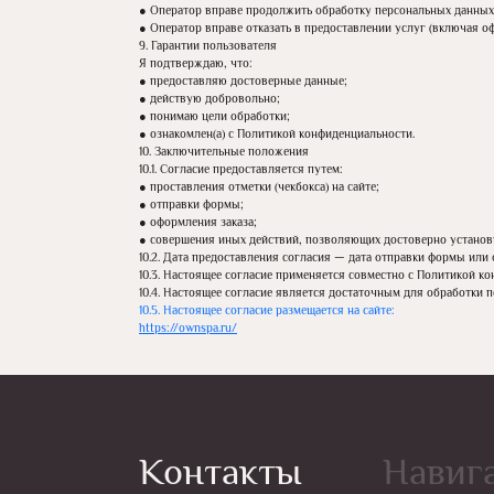
● Оператор вправе продолжить обработку персональных данных 
● Оператор вправе отказать в предоставлении услуг (включая оф
9. Гарантии пользователя
Я подтверждаю, что:
● предоставляю достоверные данные;
● действую добровольно;
● понимаю цели обработки;
● ознакомлен(а) с Политикой конфиденциальности.
10. Заключительные положения
10.1. Согласие предоставляется путем:
● проставления отметки (чекбокса) на сайте;
● отправки формы;
● оформления заказа;
● совершения иных действий, позволяющих достоверно установ
10.2. Дата предоставления согласия — дата отправки формы или 
10.3. Настоящее согласие применяется совместно с Политикой к
10.4. Настоящее согласие является достаточным для обработки 
10.5. Настоящее согласие размещается на сайте:
https://ownspa.ru/
Контакты
Навиг