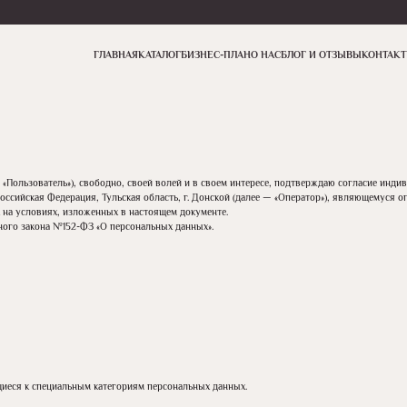
ГЛАВНАЯ
КАТАЛОГ
БИЗНЕС-ПЛАН
О НАС
БЛОГ И ОТЗЫВЫ
КОНТАК
 «Пользователь»), свободно, своей волей и в своем интересе, подтверждаю согласие ин
 Российская Федерация, Тульская область, г. Донской (далее — «Оператор»), являющемуся
 на условиях, изложенных в настоящем документе.
ного закона №152-ФЗ «О персональных данных».
иеся к специальным категориям персональных данных.