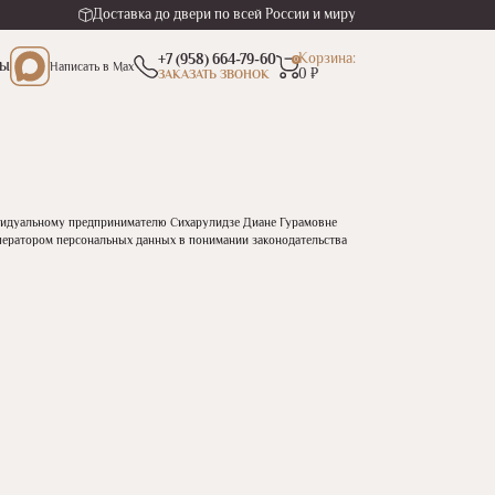
Доставка до двери по всей России и миру
Корзина:
+7 (958) 664-79-60
0
ТЫ
Написать
в Max
0 ₽
ЗАКАЗАТЬ ЗВОНОК
дивидуальному предпринимателю Сихарулидзе Диане Гурамовне
 оператором персональных данных в понимании законодательства