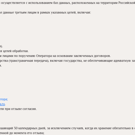
 осуществляется с использованием баз данных, расположенных на территории Российской
е данные третьим лицам в рамках указанных целей, включая:
).
я целей обработки.
и лицами по поручению Оператора на основании заключенных договоров.
рства (трансграничная передача), включая государства, не обеспечивающие адекватную з
.
тора;
.ru
.
ля при отзыве согласия.
шающий 30 календарных дней, за исключением случаев, когда их хранение обязательно в 
енной до момента его отзыва;